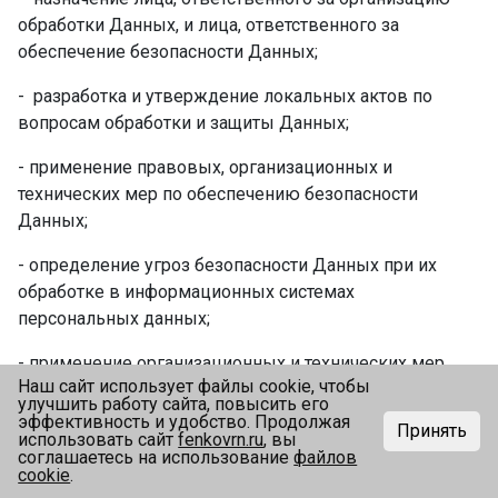
обработки Данных, и лица, ответственного за
обеспечение безопасности Данных;
- ­ разработка и утверждение локальных актов по
вопросам обработки и защиты Данных;
- применение правовых, организационных и
технических мер по обеспечению безопасности
Данных;
- определение угроз безопасности Данных при их
обработке в информационных системах
персональных данных;
- применение организационных и технических мер
Наш сайт использует файлы cookie, чтобы
по обеспечению безопасности Данных при их
улучшить работу сайта, повысить его
обработке в информационных системах
эффективность и удобство. Продолжая
Принять
использовать сайт
fenkovrn.ru
, вы
персональных данных, необходимых для
0
0
соглашаетесь на использование
файлов
выполнения требований к защите Данных,
cookie
.
Главная
Каталог
Избранное
Войти
Корзина
исполнение которых обеспечивает установленные