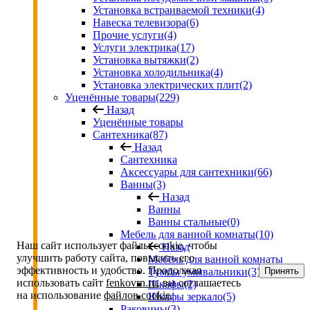
Установка встраиваемой техники
(4)
Навеска телевизора
(6)
Прочие услуги
(4)
Услуги электрика
(17)
Установка вытяжки
(2)
Установка холодильника
(4)
Установка электрических плит
(2)
Уценённые товары
(229)
Назад
Уценённые товары
Сантехника
(87)
Назад
Сантехника
Аксессуары для сантехники
(66)
Ванны
(3)
Назад
Ванны
Ванны стальные
(0)
Мебель для ванной комнаты
(10)
Наш сайт использует файлы cookie, чтобы
Назад
улучшить работу сайта, повысить его
Мебель для ванной комнаты
эффективность и удобство. Продолжая
Принять
Тумбы умывальники
(3)
использовать сайт
fenkovrn.ru
, вы соглашаетесь
Шкафы
(2)
на использование
файлов cookie
.
Шкафы зеркало
(5)
Раковины
(3)