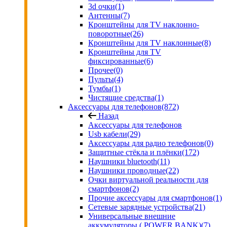
3d очки
(1)
Антенны
(7)
Кронштейны для TV наклонно-
поворотные
(26)
Кронштейны для TV наклонные
(8)
Кронштейны для TV
фиксированные
(6)
Прочее
(0)
Пульты
(4)
Тумбы
(1)
Чистящие средства
(1)
Аксессуары для телефонов
(872)
Назад
Аксессуары для телефонов
Usb кабели
(29)
Аксессуары для радио телефонов
(0)
Защитные стёкла и плёнки
(172)
Наушники bluetooth
(11)
Наушники проводные
(22)
Очки виртуальной реальности для
смартфонов
(2)
Прочие аксессуары для смартфонов
(1)
Сетевые зарядные устройства
(21)
Универсальные внешние
аккумуляторы ( POWER BANK)
(7)