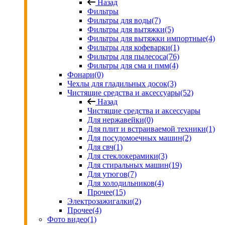
Назад
Фильтры
Фильтры для воды
(7)
Фильтры для вытяжки
(5)
Фильтры для вытяжки импортные
(4)
Фильтры для кофеварки
(1)
Фильтры для пылесоса
(76)
Фильтры для сма и пмм
(4)
Фонари
(0)
Чехлы для гладильных досок
(3)
Чистящие средства и аксессуары
(52)
Назад
Чистящие средства и аксессуары
Для нержавейки
(0)
Для плит и встраиваемой техники
(1)
Для посудомоечных машин
(2)
Для свч
(1)
Для стеклокерамики
(3)
Для стиральных машин
(19)
Для утюгов
(7)
Для холодильников
(4)
Прочее
(15)
Электрозажигалки
(2)
Прочее
(4)
Фото видео
(1)