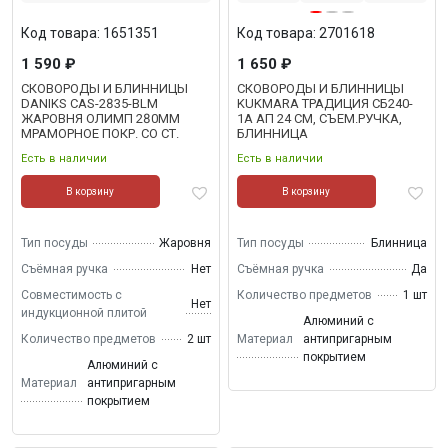
Код товара: 1651351
Код товара: 2701618
1 590 ₽
1 650 ₽
СКОВОРОДЫ И БЛИННИЦЫ
СКОВОРОДЫ И БЛИННИЦЫ
DANIKS CAS-2835-BLM
KUKMARA ТРАДИЦИЯ СБ240-
ЖАРОВНЯ ОЛИМП 280ММ
1А АП 24 СМ, СЪЕМ.РУЧКА,
МРАМОРНОЕ ПОКР. СО СТ.
БЛИННИЦА
КРЫШКОЙ,С 2МЯ РУЧКАМИ
Есть в наличии
Есть в наличии
В корзину
В корзину
Тип посуды
Жаровня
Тип посуды
Блинница
Съёмная ручка
Нет
Съёмная ручка
Да
Совместимость с
Количество предметов
1 шт
Нет
индукционной плитой
Алюминий с
Количество предметов
2 шт
Материал
антипригарным
покрытием
Алюминий с
Материал
антипригарным
покрытием