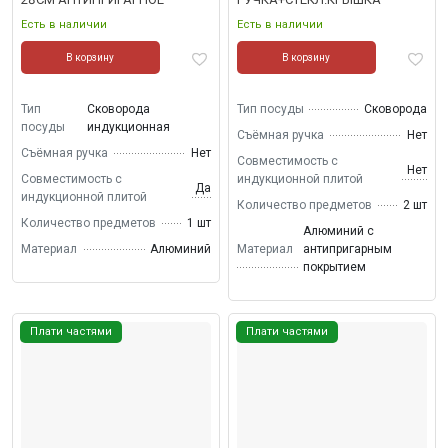
ПОКРЫТИЕ
Есть в наличии
Есть в наличии
В корзину
В корзину
Тип
Сковорода
Тип посуды
Сковорода
посуды
индукционная
Съёмная ручка
Нет
Съёмная ручка
Нет
Совместимость с
Нет
Совместимость с
индукционной плитой
Да
индукционной плитой
Количество предметов
2 шт
Количество предметов
1 шт
Алюминий с
Материал
Алюминий
Материал
антипригарным
покрытием
Плати частями
Плати частями