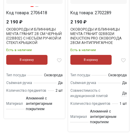
Код товара: 2706418
Код товара: 2702289
2 190 ₽
2 190 ₽
СКОВОРОДЫ И БЛИННИЦЫ
СКОВОРОДЫ И БЛИННИЦЫ
МЕЧТА ГРАНИТ 28 СМ ЧЕРНЫЙ
МЕЧТА ГРАНИТ 028802И
(С28802) С НЕСЪЕМ РУЧКОЙ И
INDUCTION PRO СКОВОРОДА
СТЕКЛ.КРЫШКОЙ
28СМ АНТИПРИГАРНОЕ
ПОКРЫТИЕ, СЪЕМНАЯ РУЧКА
Есть в наличии
Есть в наличии
В корзину
В корзину
Тип посуды
Сковорода
Тип посуды
Сковорода
Съёмная ручка
Да
Съёмная ручка
Да
Количество предметов
2 шт
Совместимость с
Да
индукционной плитой
Алюминий с
Материал
антипригарным
Количество предметов
1 шт
покрытием
Алюминий с
Материал
антипригарным
покрытием