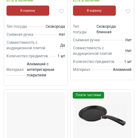
Есть в наличии
Есть в наличии
В корзину
В корзину
Тип посуды
Сковорода
Тип
Сковорода
посуды
блинная
Съёмная ручка
Нет
Съёмная ручка
Нет
Совместимость с
Да
индукционной плитой
Совместимость с
Нет
индукционной плитой
Количество предметов
1 шт
Количество предметов
1 шт
Алюминий с
Материал
антипригарным
Материал
Алюминий
покрытием
Плати частями