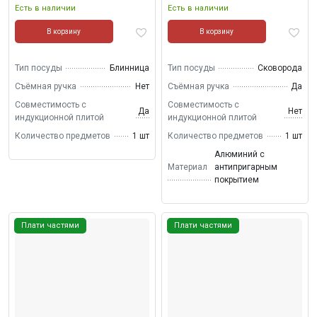
Есть в наличии
Есть в наличии
В корзину
В корзину
Тип посуды
Блинница
Тип посуды
Сковорода
Съёмная ручка
Нет
Съёмная ручка
Да
Совместимость с
Совместимость с
Да
Нет
индукционной плитой
индукционной плитой
Количество предметов
1 шт
Количество предметов
1 шт
Алюминий с
Материал
антипригарным
покрытием
Плати частями
Плати частями