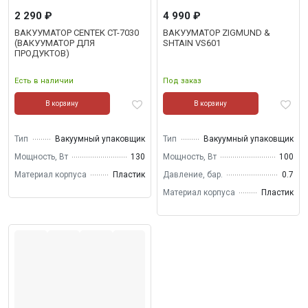
2 290 ₽
4 990 ₽
ВАКУУМАТОР CENTEK CT-7030
ВАКУУМАТОР ZIGMUND &
(ВАКУУМАТОР ДЛЯ
SHTAIN VS601
ПРОДУКТОВ)
Есть в наличии
Под заказ
В корзину
В корзину
Тип
Вакуумный упаковщик
Тип
Вакуумный упаковщик
Мощность, Вт
130
Мощность, Вт
100
Материал корпуса
Пластик
Давление, бар.
0.7
Материал корпуса
Пластик