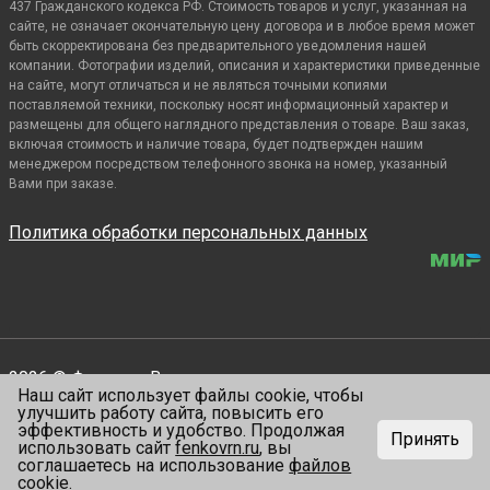
437 Гражданского кодекса РФ. Стоимость товаров и услуг, указанная на
сайте, не означает окончательную цену договора и в любое время может
быть скорректирована без предварительного уведомления нашей
компании. Фотографии изделий, описания и характеристики приведенные
на сайте, могут отличаться и не являться точными копиями
поставляемой техники, поскольку носят информационный характер и
размещены для общего наглядного представления о товаре. Ваш заказ,
включая стоимость и наличие товара, будет подтвержден нашим
менеджером посредством телефонного звонка на номер, указанный
Вами при заказе.
Политика обработки персональных данных
2026 © Фенко.
Все права защищены
Наш сайт использует файлы cookie, чтобы
Сделано —
VIALENT
улучшить работу сайта, повысить его
эффективность и удобство. Продолжая
Принять
использовать сайт
fenkovrn.ru
, вы
0
0
соглашаетесь на использование
файлов
cookie
.
Главная
Каталог
Избранное
Войти
Корзина