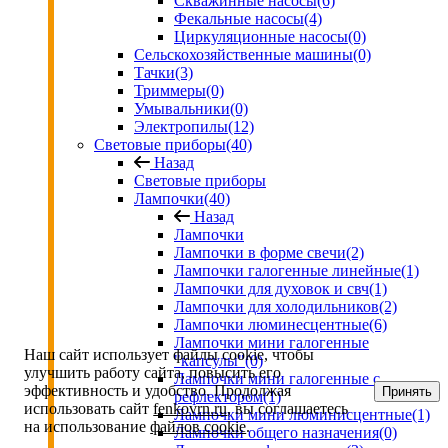
Скважинные насосы
(6)
Фекальные насосы
(4)
Циркуляционные насосы
(0)
Сельскохозяйственные машины
(0)
Тачки
(3)
Триммеры
(0)
Умывальники
(0)
Электропилы
(12)
Световые приборы
(40)
Назад
Световые приборы
Лампочки
(40)
Назад
Лампочки
Лампочки в форме свечи
(2)
Лампочки галогенные линейные
(1)
Лампочки для духовок и свч
(1)
Лампочки для холодильников
(2)
Лампочки люминесцентные
(6)
Лампочки мини галогенные
Наш сайт использует файлы cookie, чтобы
"капсулы"
(0)
улучшить работу сайта, повысить его
Лампочки мини галогенные с
эффективность и удобство. Продолжая
Принять
рефлектором
(1)
использовать сайт
fenkovrn.ru
, вы соглашаетесь
Лампочки мини люминисцентные
(1)
на использование
файлов cookie
.
Лампочки общего назначения
(0)