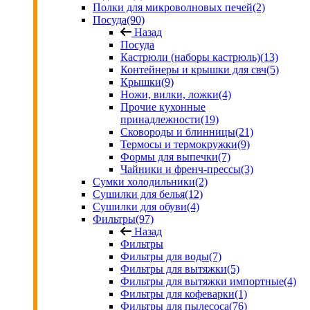
Полки для микроволновых печей
(2)
Посуда
(90)
Назад
Посуда
Кастрюли (наборы кастрюль)
(13)
Контейнеры и крышки для свч
(5)
Крышки
(9)
Ножи, вилки, ложки
(4)
Прочие кухонные
принадлежности
(19)
Сковороды и блинницы
(21)
Термосы и термокружки
(9)
Формы для выпечки
(7)
Чайники и френч-прессы
(3)
Сумки холодильники
(2)
Сушилки для белья
(12)
Сушилки для обуви
(4)
Фильтры
(97)
Назад
Фильтры
Фильтры для воды
(7)
Фильтры для вытяжки
(5)
Фильтры для вытяжки импортные
(4)
Фильтры для кофеварки
(1)
Фильтры для пылесоса
(76)