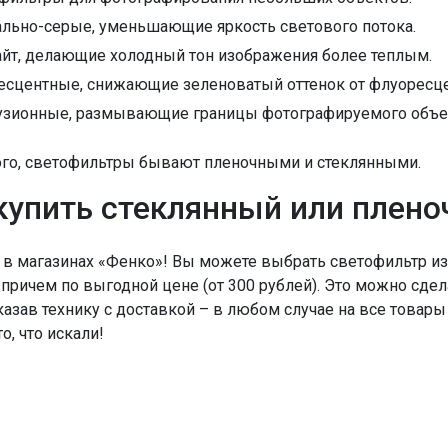
льно-серые, уменьшающие яркость светового потока.
йт, делающие холодный тон изображения более теплым.
есцентные, снижающие зеленоватый оттенок от флуоресц
зионные, размывающие границы фотографируемого объек
ого, светофильтры бывают пленочными и стеклянными.
купить стеклянный или плен
 в магазинах «Фенко»! Вы можете выбрать светофильтр и
 причем по выгодной цене (от 300 рублей). Это можно сдел
аказав технику с доставкой – в любом случае на все товары
о, что искали!