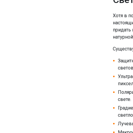
Хотя в п
настоящи
придать 
натурной
Существ
Защитн
светов
Ультр
пиксел
Поляри
свете.
Градие
светло
Лучевы
Макро