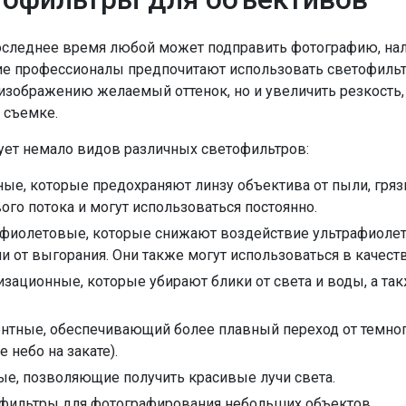
оследнее время любой может подправить фотографию, нал
е профессионалы предпочитают использовать светофильт
изображению желаемый оттенок, но и увеличить резкость, с
 съемке.
ует немало видов различных светофильтров:
ые, которые предохраняют линзу объектива от пыли, грязи
ого потока и могут использоваться постоянно.
афиолетовые, которые снижают воздействие ультрафиолет
и от выгорания. Они также могут использоваться в качест
зационные, которые убирают блики от света и воды, а та
нтные, обеспечивающий более плавный переход от темного
е небо на закате).
е, позволяющие получить красивые лучи света.
фильтры для фотографирования небольших объектов.