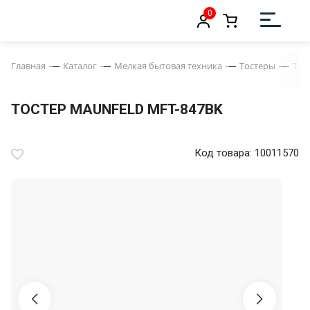
0
Главная
Каталог
Мелкая бытовая техника
Тостеры
Тос
ТОСТЕР MAUNFELD MFT-847BK
Код товара: 10011570